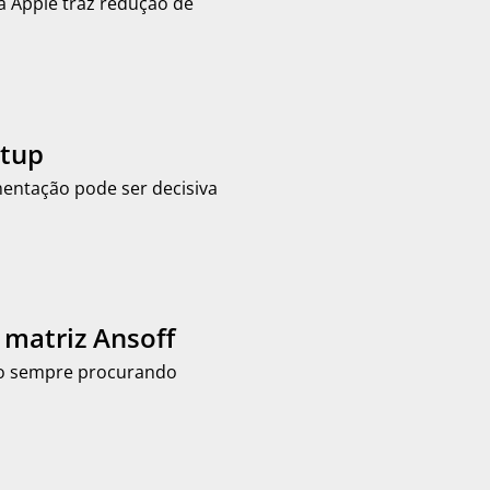
a Apple traz redução de
rtup
entação pode ser decisiva
 matriz Ansoff
tão sempre procurando