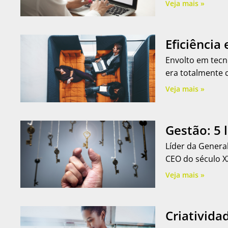
Veja mais »
Eficiência
Envolto em tecn
era totalmente 
Veja mais »
Gestão: 5 
Líder da Genera
CEO do século X
Veja mais »
Criativida