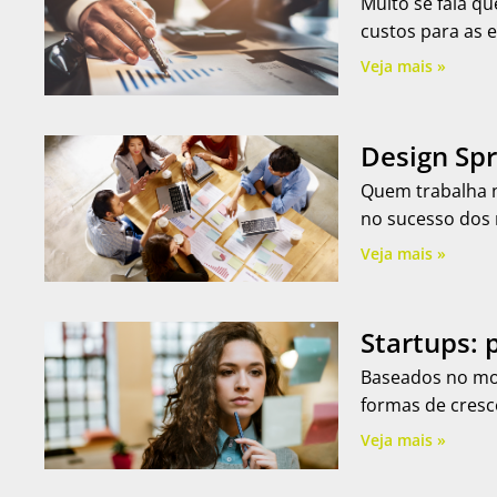
Muito se fala q
custos para as
Veja mais »
Design Spr
Quem trabalha n
no sucesso dos 
Veja mais »
Startups: 
Baseados no mod
formas de cresce
Veja mais »