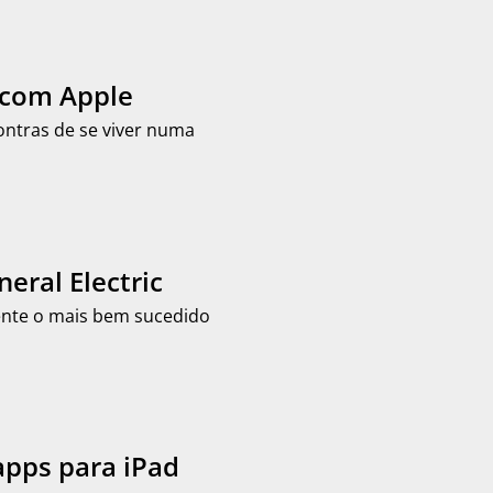
a com Apple
ontras de se viver numa
eral Electric
mente o mais bem sucedido
apps para iPad