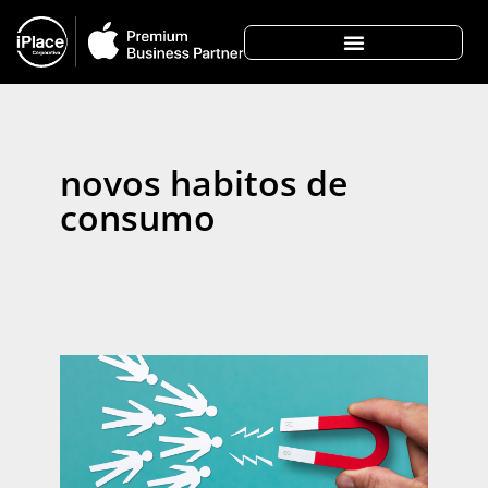
novos habitos de
consumo
Pó
pa
co