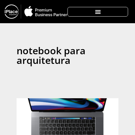
notebook para
arquitetura
No
Ma
Pro