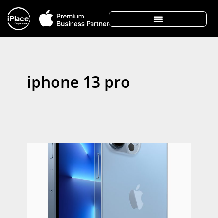
iphone 13 pro
A 
ap
o 
Pro