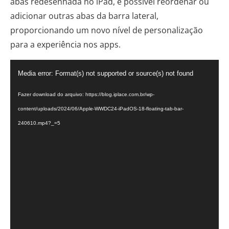
abas redesenhada no iPad, é possível reordenar ou
adicionar outras abas da barra lateral,
proporcionando um novo nível de personalização
para a experiência nos apps.
Tocador
Media error: Format(s) not supported or source(s) not found
de
vídeo
Fazer download do arquivo: https://blog.iplace.com.br/wp-
content/uploads/2024/06/Apple-WWDC24-iPadOS-18-floating-tab-bar-
240610.mp4?_=5