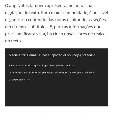
O app Notas também apresenta melhorias na
digitação de texto. Para maior comodidade, é possível
organizar o conteúdo das notas ocultando as seções
em títulos e subtítulos. E, para as informações que
precisam ficar à vista, há cinco novas cores de realce
do texto.
Tocador
Media error: Format(s) not supported or source(s) not found
de
vídeo
Fazer download do arquivo: https://blog.iplace.com.br/wp-
content/uploads/2024/06/Apple-WWDC24-iPadOS-18-collapsible-sections-
240610.mp4?_=4