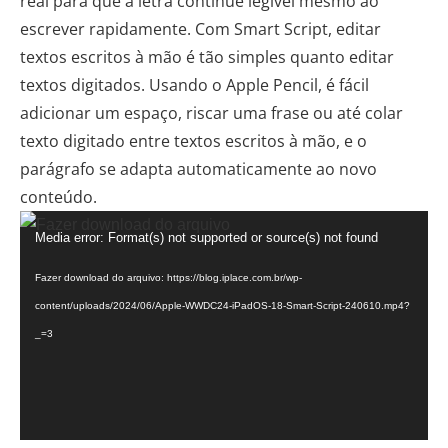
real para que a letra continue legível mesmo ao
escrever rapidamente. Com Smart Script, editar
textos escritos à mão é tão simples quanto editar
textos digitados. Usando o Apple Pencil, é fácil
adicionar um espaço, riscar uma frase ou até colar
texto digitado entre textos escritos à mão, e o
parágrafo se adapta automaticamente ao novo
conteúdo.
Tocador
Media error: Format(s) not supported or source(s) not found
de
vídeo
Fazer download do arquivo: https://blog.iplace.com.br/wp-
content/uploads/2024/06/Apple-WWDC24-iPadOS-18-Smart-Script-240610.mp4?
_=3