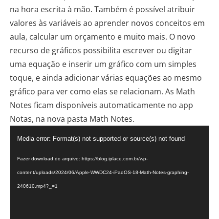
na hora escrita à mão. Também é possível atribuir
valores às variáveis ao aprender novos conceitos em
aula, calcular um orçamento e muito mais. O novo
recurso de gráficos possibilita escrever ou digitar
uma equação e inserir um gráfico com um simples
toque, e ainda adicionar várias equações ao mesmo
gráfico para ver como elas se relacionam. As Math
Notes ficam disponíveis automaticamente no app
Notas, na nova pasta Math Notes.
Tocador
Media error: Format(s) not supported or source(s) not found
de
vídeo
Fazer download do arquivo: https://blog.iplace.com.br/wp-
content/uploads/2024/06/Apple-WWDC24-iPadOS-18-Math-Notes-graphing-
240610.mp4?_=1