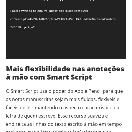
de
vídeo
Fazer download do arquivo: https://blog.iplace.com.br/wp-
content/uploads/2024/06/Apple-WWDC24-iPadOS-18-Math-Notes-calculation-
240610.mp4?_=2
Mais flexibilidade nas anotações
à mão com Smart Script
O Smart Script usa o poder do Apple Pencil para que
as notas manuscritas sejam mais fluidas, flexíveis e
fáceis de ler, mantendo o aspecto característico da
letra de quem escreve. Esse recurso suaviza e
endireita as linhas do texto escrito à mão em tempo