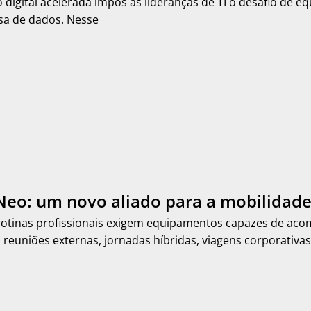
digital acelerada impôs às lideranças de TI o desafio de eq
sa de dados. Nesse
eo: um novo aliado para a mobilidade
rotinas profissionais exigem equipamentos capazes de aco
 reuniões externas, jornadas híbridas, viagens corporativas