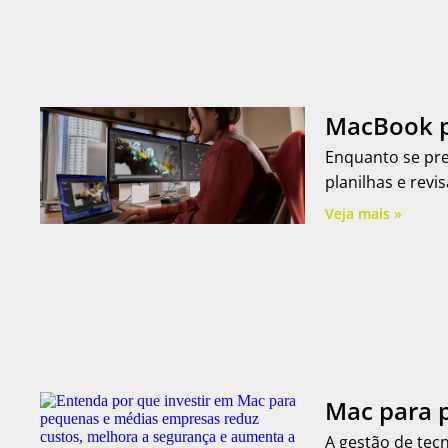
MacBook p
Enquanto se pr
planilhas e revi
Veja mais »
Mac para 
A gestão de te