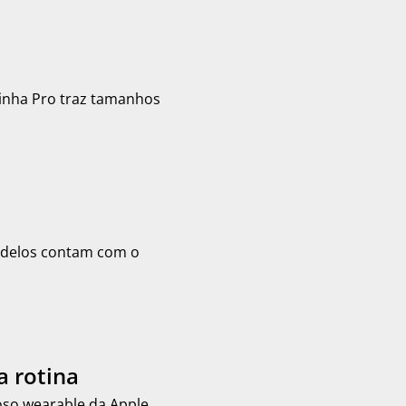
linha Pro traz tamanhos
modelos contam com o
a rotina
so wearable da Apple.