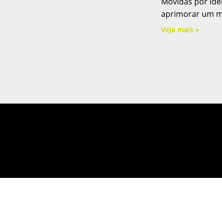
Movidas por ide
aprimorar um mo
Veja mais »