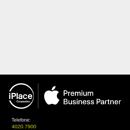
próp
mas 
não 
quão
isso
Veja 
Telefone:
4020.7900