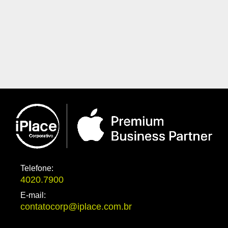
desa
prin
Veja 
Telefone:
4020.7900
E-mail:
contatocorp@iplace.com.br