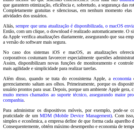
que garantem otimização, eficiência e, sobretudo, a segurança das rot
Completamente gratuitas e silenciosas, em nenhum momento elas 
atividades dos usuários.
Aliás,
sempre que uma atualização é disponibilizada, o macOS envi
Então, com um clique, o download é realizado automaticamente. O si
da Apple verifica atualizações diariamente, assegurando que sua em
a versão do software mais segura.
No caso dos sistemas iOS e macOS, as atualizações oferecid
corporativos costumam favorecer especialmente questões administrat
Assim, disponibilizam novas funções de monitoramento e control
mais agilidade e simplicidade para realizar tarefas.
Além disso, quando se trata do ecossistema Apple, a
economia
e
gerenciamento saltam aos olhos. Primeiramente, porque os disposit
usuário prontos para usar. Depois, porque um ambiente Apple gera,
muito menos chamados ao suporte técnico, assegurando maior pro
companhia
.
Para administrar os dispositivos móveis, por exemplo, pode-se 
praticidade de um
MDM (Mobile Device Management)
. Com isso,
simples e econômica, a empresa define de que forma cada aparelho d
Consequentemente, obtém máximo desempenho e economia de temp