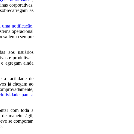
inas corporativas.
sobrecarregam as
a uma notificação
.
stema operacional
presa tenha sempre
as aos usuários
ivas e produtivas.
e e agregam ainda
 a facilidade de
ivos já chegam ao
 comprovadamente,
dutividade para a
contar com toda a
 de maneira ágil,
eve se comportar.
o.