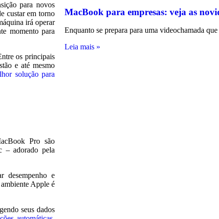
nsição para novos
MacBook para empresas: veja as novi
e custar em torno
áquina irá operar
Enquanto se prepara para uma videochamada que 
ante momento para
Leia mais »
Entre os principais
estão e até mesmo
hor solução para
acBook Pro são
ac – adorado pela
.
iar desempenho e
 ambiente Apple é
egendo seus dados
ações automáticas
,