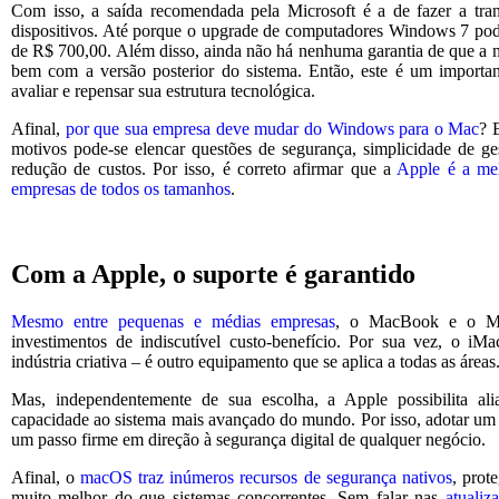
Com isso, a saída recomendada pela Microsoft é a de fazer a tra
dispositivos. Até porque o upgrade de computadores Windows 7 pod
de R$ 700,00. Além disso, ainda não há nenhuma garantia de que a m
bem com a versão posterior do sistema. Então, este é um import
avaliar e repensar sua estrutura tecnológica.
Afinal,
por que sua empresa deve mudar do Windows para o Mac
? 
motivos pode-se elencar questões de segurança, simplicidade de g
redução de custos. Por isso, é correto afirmar que a
Apple é a mel
empresas de todos os tamanhos
.
Com a Apple, o suporte é garantido
Mesmo entre pequenas e médias empresas
, o MacBook e o M
investimentos de indiscutível custo-benefício. Por sua vez, o iM
indústria criativa – é outro equipamento que se aplica a todas as áreas
Mas, independentemente de sua escolha, a Apple possibilita al
capacidade ao sistema mais avançado do mundo. Por isso, adotar um
um passo firme em direção à segurança digital de qualquer negócio.
Afinal, o
macOS traz inúmeros recursos de segurança nativos
, prot
muito melhor do que sistemas concorrentes. Sem falar nas
atualiz