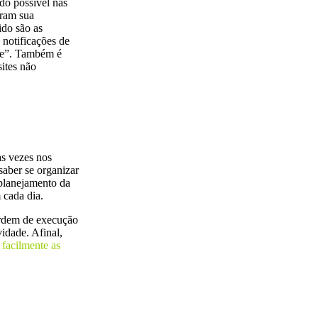
ado possível nas
iram sua
ido são as
 notificações de
be”. Também é
sites não
as vezes nos
saber se organizar
 planejamento da
 cada dia.
ordem de execução
idade. Afinal,
 facilmente as