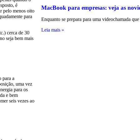
sposto, é
MacBook para empresas: veja as novi
ir pelo menos oito
equadamente para
Enquanto se prepara para uma videochamada que 
Leia mais »
tc.) cerca de 30
ono seja bem mais
o para a
sposição, uma vez
energia para os
ada e bem
omer seis vezes ao