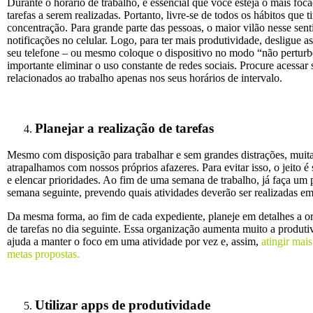
Durante o horário de trabalho, é essencial que você esteja o mais foc
tarefas a serem realizadas. Portanto, livre-se de todos os hábitos que t
concentração. Para grande parte das pessoas, o maior vilão nesse sent
notificações no celular. Logo, para ter mais produtividade, desligue as
seu telefone – ou mesmo coloque o dispositivo no modo “não pertur
importante eliminar o uso constante de redes sociais. Procure acessar 
relacionados ao trabalho apenas nos seus horários de intervalo.
Planejar a realização de tarefas
Mesmo com disposição para trabalhar e sem grandes distrações, muit
atrapalhamos com nossos próprios afazeres. Para evitar isso, o jeito é 
e elencar prioridades. Ao fim de uma semana de trabalho, já faça um
semana seguinte, prevendo quais atividades deverão ser realizadas em
Da mesma forma, ao fim de cada expediente, planeje em detalhes a 
de tarefas no dia seguinte. Essa organização aumenta muito a produtiv
ajuda a manter o foco em uma atividade por vez e, assim,
atingir mais
metas propostas.
Utilizar apps de produtividade