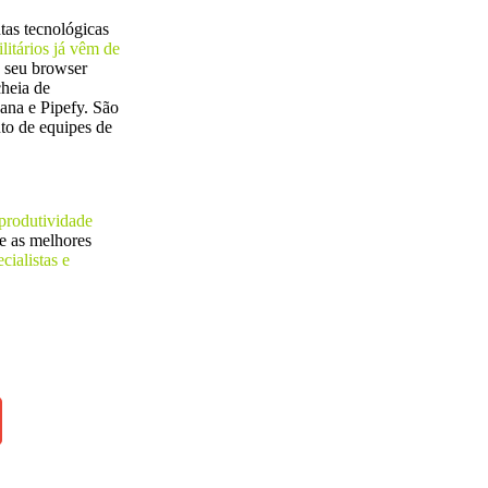
ntas tecnológicas
itários já vêm de
o seu browser
 cheia de
ana e Pipefy. São
nto de equipes de
 produtividade
e as melhores
ialistas e