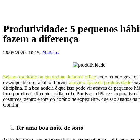
Produtividade: 5 pequenos hábi
fazem a diferença
26/05/2020
-
10:15
-
Notícias
Seja no escritório ou em regime de home office
, todo mundo gostaria
desempenho no trabalho. Porém,
atingir o ápice da produtividade
exig
disciplina. E a boa notícia é que isso pode vir através de pequenos háb
incorporados facilmente ao dia a dia. Por isso, a iPlace Corporativo e
costumes, dentro e fora do horário de expediente, que são aliados da 
Confira!
Ter uma boa noite de sono
Trabalhar quase sempre exige bastante concentração – algo possível