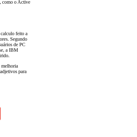
a, como o Active
alculo feito a
dores. Segundo
suários de PC
se, a IBM
rido.
, melhoria
adjetivos para