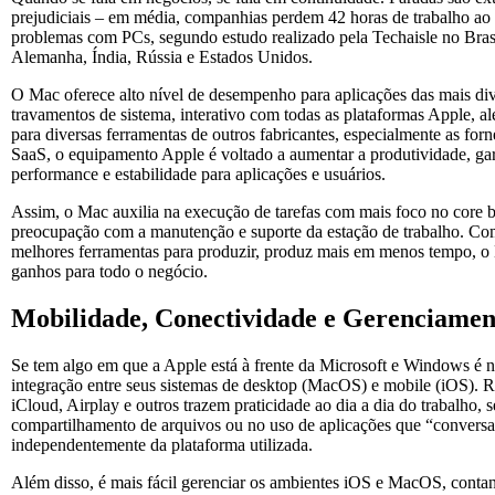
prejudiciais – em média, companhias perdem 42 horas de trabalho ao
problemas com PCs, segundo estudo realizado pela Techaisle no Bras
Alemanha, Índia, Rússia e Estados Unidos.
O Mac oferece alto nível de desempenho para aplicações das mais di
travamentos de sistema, interativo com todas as plataformas Apple, al
para diversas ferramentas de outros fabricantes, especialmente as for
SaaS, o equipamento Apple é voltado a aumentar a produtividade, ga
performance e estabilidade para aplicações e usuários.
Assim, o Mac auxilia na execução de tarefas com mais foco no core 
preocupação com a manutenção e suporte da estação de trabalho. C
melhores ferramentas para produzir, produz mais em menos tempo, 
ganhos para todo o negócio.
Mobilidade, Conectividade e Gerenciamen
Se tem algo em que a Apple está à frente da Microsoft e Windows é na
integração entre seus sistemas de desktop (MacOS) e mobile (iOS). 
iCloud, Airplay e outros trazem praticidade ao dia a dia do trabalho, s
compartilhamento de arquivos ou no uso de aplicações que “conversa
independentemente da plataforma utilizada.
Além disso, é mais fácil gerenciar os ambientes iOS e MacOS, cont