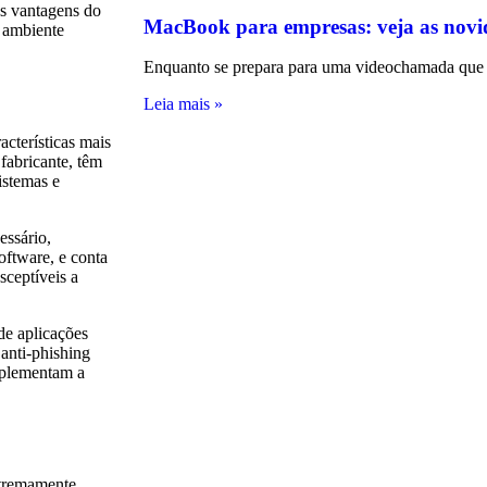
as vantagens do
MacBook para empresas: veja as novi
 ambiente
Enquanto se prepara para uma videochamada que 
Leia mais »
acterísticas mais
abricante, têm
istemas e
essário,
oftware, e conta
sceptíveis a
de aplicações
 anti-phishing
omplementam a
xtremamente