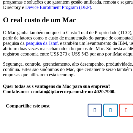
programas e soluções que garantem gestão unificada, remota e segur
Directory e
Device Enrollment Program (DEP)
.
O real custo de um Mac
O Mac ganha também no quesito Custo Total de Propriedade (TCO), c
partir de fatores como o custo de manutenção do parque de computa
pesquisa da
pesquisa da Jamf
, e também um levantamento da IBM, u
abriram duas vezes mais chamados do que os de iMac. Só nesta análi
registrou economia entre US$ 273 e US$ 543 por ano por iMac adqui
Segurança, controle, gerenciamento, alto desempenho, produtividade
contínua. Estes são sinônimos do Mac, que certamente serão também 
empresas que utilizarem esta tecnologia.
Quer todas as s vantagens do Mac para sua empresa?
Contate-nos: contato@iplacecorp.com.br ou 4020.7900.
Compartilhe este post