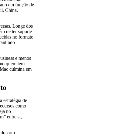
 ano em função de
il, China,
versas. Longe dos
ém de ter suporte
necidas no formato
rantindo
business e menos
omo quem tem
o Mac culmina em
to
 estratégia de
Recursos como
eja no
m” entre si,
ando com