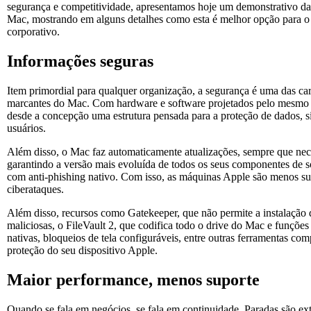
segurança e competitividade, apresentamos hoje um demonstrativo d
Mac, mostrando em alguns detalhes como esta é melhor opção para o
corporativo.
Informações seguras
Item primordial para qualquer organização, a segurança é uma das car
marcantes do Mac. Com hardware e software projetados pelo mesmo f
desde a concepção uma estrutura pensada para a proteção de dados, s
usuários.
Além disso, o Mac faz automaticamente atualizações, sempre que nec
garantindo a versão mais evoluída de todos os seus componentes de s
com anti-phishing nativo. Com isso, as máquinas Apple são menos su
ciberataques.
Além disso, recursos como Gatekeeper, que não permite a instalação 
maliciosas, o FileVault 2, que codifica todo o drive do Mac e funções
nativas, bloqueios de tela configuráveis, entre outras ferramentas c
proteção do seu dispositivo Apple.
Maior performance, menos suporte
Quando se fala em negócios, se fala em continuidade. Paradas são e