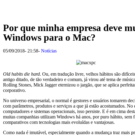
Por que minha empresa deve m
Windows para o Mac?
05/09/2018
-
21:58
-
Notícias
Old habits die hard
. Ou, em tradução livre, velhos hábitos são difíce
antigo ditado, de tão verdadeiro e comum, já virou até tema de música
Rolling Stones, Mick Jagger eternizou o jargão, que se aplica perfei
corporativo.
No universo empresarial, o normal é gestores e usuários tomarem dec
com parâmetros, produtos e serviços a que já estão acostumados. No q
computadores e sistemas operacionais, isso persiste. E é em cima de
muitas companhias utilizam Windows há anos, por puro hábito, sem f
comparativos com tecnologias mais evoluídas e vantajosas.
Como nada é imutável, especialmente quando a mudança traz mais pr