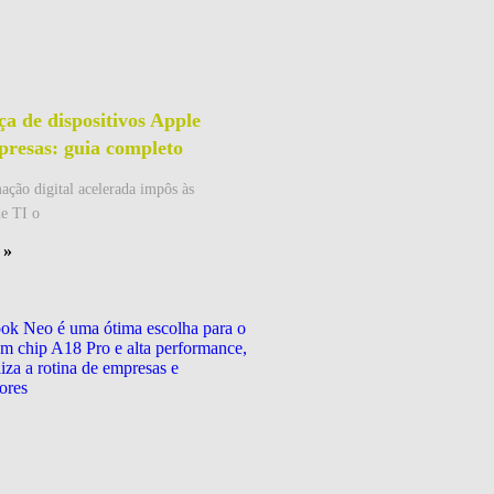
a de dispositivos Apple
presas: guia completo
ação digital acelerada impôs às
de TI o
 »