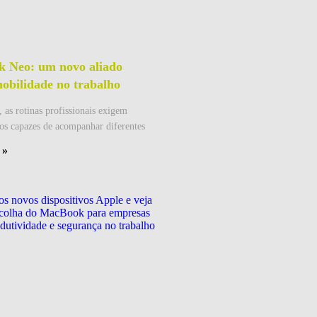
 Neo: um novo aliado
obilidade no trabalho
 as rotinas profissionais exigem
os capazes de acompanhar diferentes
 »