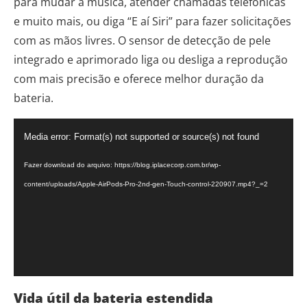
para mudar a música, atender chamadas telefônicas
e muito mais, ou diga “E aí Siri” para fazer solicitações
com as mãos livres. O sensor de detecção de pele
integrado e aprimorado liga ou desliga a reprodução
com mais precisão e oferece melhor duração da
bateria.
Tocador
Media error: Format(s) not supported or source(s) not found
de
vídeo
Fazer download do arquivo: https://blog.iplacecorp.com.br/wp-
content/uploads/Apple-AirPods-Pro-2nd-gen-Touch-control-220907.mp4?_=2
Vida útil da bateria estendida